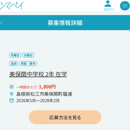
ログイン
募集情報詳細
月曜日
水曜日
英語
算数／数学
美保関中学校 2年 在学
1,800円
一時間あたり：
島根県松江市美保関町福浦
2026年5月〜2028年2月
応募方法を見る